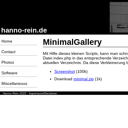
hanno-rein.de
MinimalGallery
Home
Contact
Mit Hilfe dieses kleinen Scripts, kann man sch
Datei index.php in das entsprechende Verzeichni
Photos
aktuellen Verzeichnis. Da diese Verkleinerung 
Screenshot
(100k)
Software
Download
minimal.zip
(1k)
Miscellaneous
Hanno Rein 2020
Impressum/Disclaimer