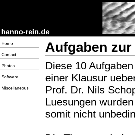
hanno-rein.de
Aufgaben zur
Home
Contact
Diese 10 Aufgaben 
Photos
einer Klausur uebe
Software
Prof. Dr. Nils Scho
Miscellaneous
Luesungen wurden 
somit nicht unbedin