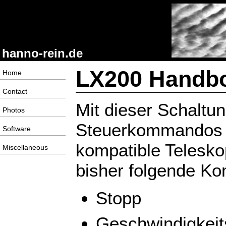
hanno-rein.de
LX200 Handb
Home
Contact
Mit dieser Schaltu
Photos
Steuerkommandos e
Software
kompatible Telesk
Miscellaneous
bisher folgende Ko
Stopp
Geschwindigkeits